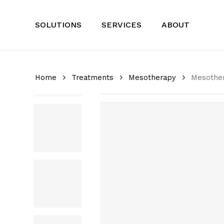
Skip
to
SOLUTIONS
SERVICES
ABOUT
main
content
Home
Treatments
Mesotherapy
Mesother