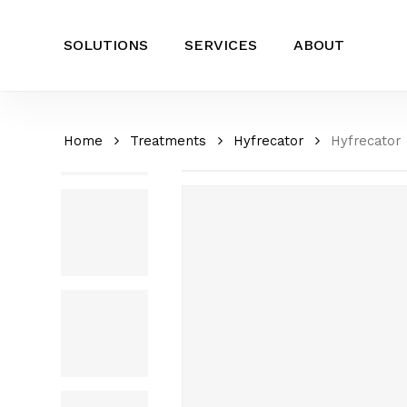
Skip
to
SOLUTIONS
SERVICES
ABOUT
main
content
Home
Treatments
Hyfrecator
Hyfrecator