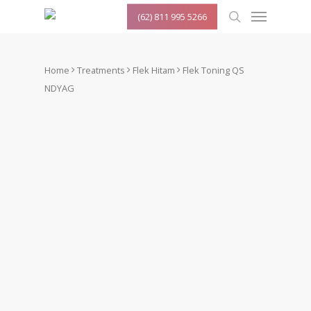
Menu
Skip
(62) 811 995 5266
to
search
main
content
Home
Treatments
Flek Hitam
Flek Toning QS
NDYAG